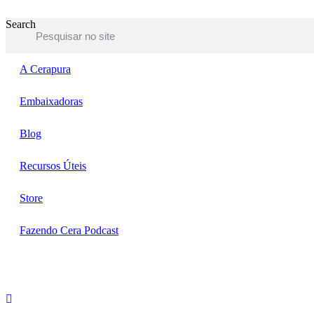
Ir
para
Search
o
conteúdo
A Cerapura
Embaixadoras
Blog
Recursos Úteis
Store
Fazendo Cera Podcast