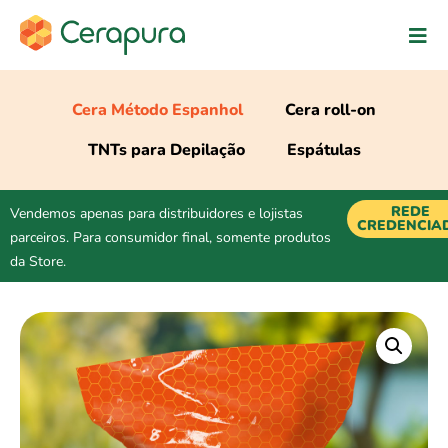
Cera Método Espanhol
Cera roll-on
TNTs para Depilação
Espátulas
REDE
Vendemos apenas para distribuidores e lojistas
CREDENCIA
parceiros. Para consumidor final, somente produtos
da Store.