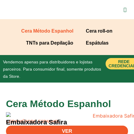
Cera Método Espanhol
Cera roll-on
TNTs para Depilação
Espátulas
REDE
Vendemos apenas para distribuidores e lojistas
CREDENCIA
parceiros. Para consumidor final, somente produtos
da Store.
Cera Método Espanhol
Embaixadora Safira
CERA MÉTODO ESPANHOL
VER