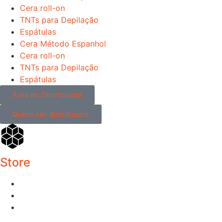
Cera roll-on
TNTs para Depilação
Espátulas
Cera Método Espanhol
Cera roll-on
TNTs para Depilação
Espátulas
Área do Distribuidor
Quero ser distribuidor
Store