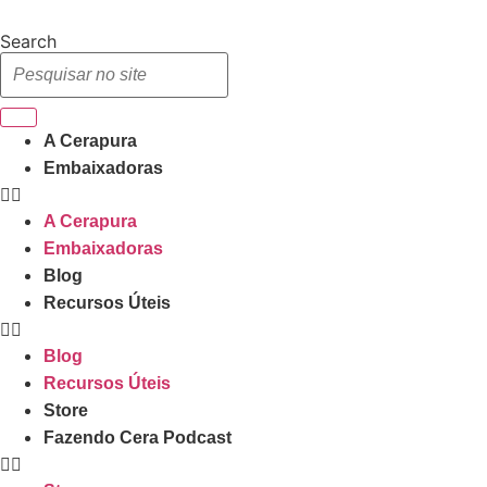
Ir
para
Search
o
conteúdo
A Cerapura
Embaixadoras
A Cerapura
Embaixadoras
Blog
Recursos Úteis
Blog
Recursos Úteis
Store
Fazendo Cera Podcast