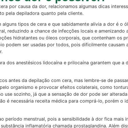
cera por causa da dor, relacionamos algumas dicas interes
o pela depiladora quanto pela cliente.
alguns tipos de cera e que sabidamente alivia a dor é o
ral, reduzindo a chance de infecções locais e amenizando a
ções hidratantes ou óleos corporais, que contenham os pri
io podem ser usadas por todos, pois dificilmente causam al
r.
a dos anestésicos lidocaína e prilocaína garantem que a d
ésicos antes da depilação com cera, mas lembre-se de pass
elo organismo e provocar efeitos colaterais, como tontur
o use sozinho, já que a sensação de dor pode ser alterada
não é necessária receita médica para comprá-lo, porém o i
 ao período menstrual, pois a sensibilidade à dor fica mais
 substância inflamatória chamada prostaglandina. Além dis