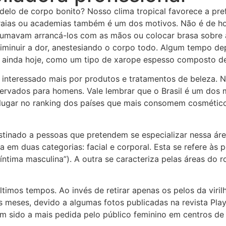
lo de corpo bonito? Nosso clima tropical favorece a prefe
praias ou academias também é um dos motivos. Não é de h
stumavam arrancá-los com as mãos ou colocar brasa sobre 
iminuir a dor, anestesiando o corpo todo. Algum tempo de
as ainda hoje, como um tipo de xarope espesso composto d
nteressado mais por produtos e tratamentos de beleza. Não
servados para homens. Vale lembrar que o Brasil é um dos
ugar no ranking dos países que mais consomem cosméticos
tinado a pessoas que pretendem se especializar nessa área
 em duas categorias: facial e corporal. Esta se refere às p
tima masculina”). A outra se caracteriza pelas áreas do r
últimos tempos. Ao invés de retirar apenas os pelos da viri
 meses, devido a algumas fotos publicadas na revista Playb
em sido a mais pedida pelo público feminino em centros de 