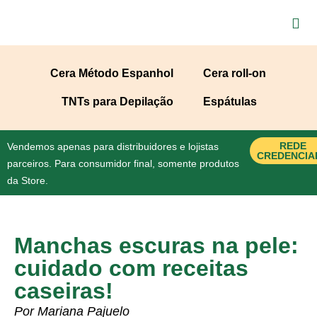
Cera Método Espanhol
Cera roll-on
TNTs para Depilação
Espátulas
REDE
Vendemos apenas para distribuidores e lojistas
CREDENCIA
parceiros. Para consumidor final, somente produtos
da Store.
Manchas escuras na pele:
cuidado com receitas
caseiras!
Por Mariana Pajuelo