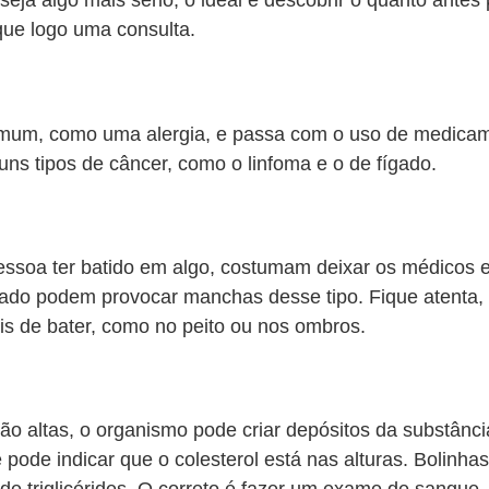
eja algo mais sério, o ideal é descobrir o quanto antes
que logo uma consulta.
comum, como uma alergia, e passa com o uso de medica
uns tipos de câncer, como o linfoma e o de fígado.
soa ter batido em algo, costumam deixar os médicos 
fígado podem provocar manchas desse tipo. Fique atenta,
is de bater, como no peito ou nos ombros.
o altas, o organismo pode criar depósitos da substânci
pode indicar que o colesterol está nas alturas. Bolinh