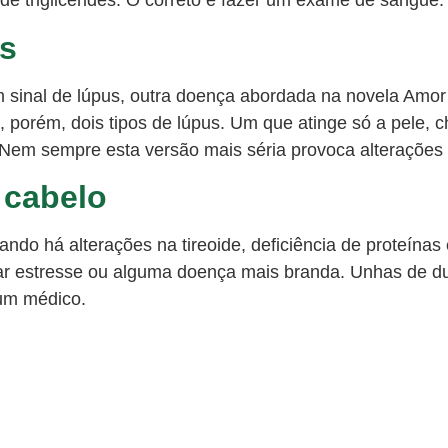
e triglicérides. O correto é fazer um exame de sangue.
s
sinal de lúpus, outra doença abordada na novela Amor 
em, porém, dois tipos de lúpus. Um que atinge só a pele,
. Nem sempre esta versão mais séria provoca alterações 
 cabelo
ndo há alterações na tireoide, deficiência de proteínas 
r estresse ou alguma doença mais branda. Unhas de du
 um médico.