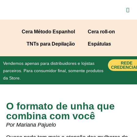
Cera Método Espanhol
Cera roll-on
TNTs para Depilação
Espátulas
REDE
Vendemos apenas para distribuidores e lojistas
CREDENCIA
parceiros. Para consumidor final, somente produtos
da Store.
O formato de unha que
combina com você
Por Mariana Pajuelo