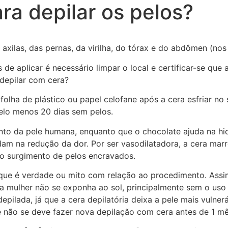
ra depilar os pelos?
as axilas, das pernas, da virilha, do tórax e do abdômen (no
es de aplicar é necessário limpar o local e certificar-se qu
depilar com cera?
olha de plástico ou papel celofane após a cera esfriar no 
pelo menos 20 dias sem pelos.
ento da pele humana, enquanto que o chocolate ajuda na hi
udam na redução da dor. Por ser vasodilatadora, a cera mar
 o surgimento de pelos encravados.
ue é verdade ou mito com relação ao procedimento. Assim
a mulher não se exponha ao sol, principalmente sem o uso
pilada, já que a cera depilatória deixa a pele mais vulne
 não se deve fazer nova depilação com cera antes de 1 mês