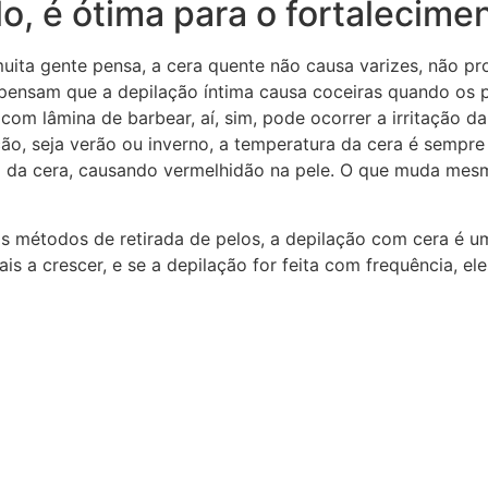
lo, é ótima para o fortalecim
 muita gente pensa, a cera quente não causa varizes, não 
pensam que a depilação íntima causa coceiras quando os p
 com lâmina de barbear, aí, sim, pode ocorrer a irritação 
ão, seja verão ou inverno, a temperatura da cera é sempre
 da cera, causando vermelhidão na pele. O que muda mes
os métodos de retirada de pelos, a depilação com cera é 
is a crescer, e se a depilação for feita com frequência, el