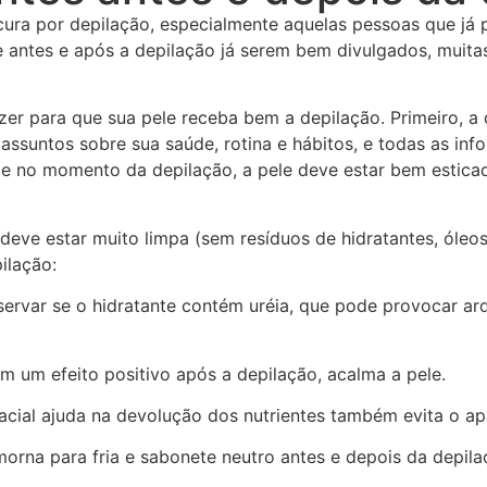
ra por depilação, especialmente aquelas pessoas que já pl
e antes e após a depilação já serem bem divulgados, muita
er para que sua pele receba bem a depilação. Primeiro, a 
 assuntos sobre sua saúde, rotina e hábitos, e todas as in
 e no momento da depilação, a pele deve estar bem esticad
 deve estar muito limpa (sem resíduos de hidratantes, óleos 
ilação:
servar se o hidratante contém uréia, que pode provocar ar
 um efeito positivo após a depilação, acalma a pele.
facial ajuda na devolução dos nutrientes também evita o a
orna para fria e sabonete neutro antes e depois da depila