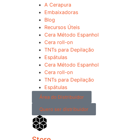
A Cerapura
Embaixadoras
Blog
Recursos Úteis
Cera Método Espanhol
Cera roll-on
TNTs para Depilação
Espátulas
Cera Método Espanhol
Cera roll-on
TNTs para Depilação
Espátulas
Área do Distribuidor
Quero ser distribuidor
Store