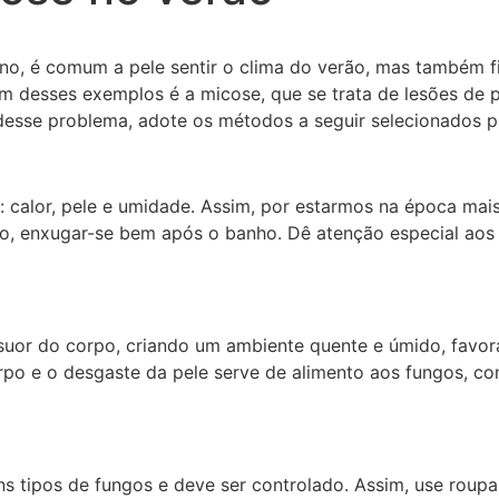
o, é comum a pele sentir o clima do verão, mas também fi
 Um desses exemplos é a micose, que se trata de lesões d
desse problema, adote os métodos a seguir selecionados pel
ar: calor, pele e umidade. Assim, por estarmos na época ma
nto, enxugar-se bem após o banho. Dê atenção especial aos
suor do corpo, criando um ambiente quente e úmido, favorá
 e o desgaste da pele serve de alimento aos fungos, con
ns tipos de fungos e deve ser controlado. Assim, use roup