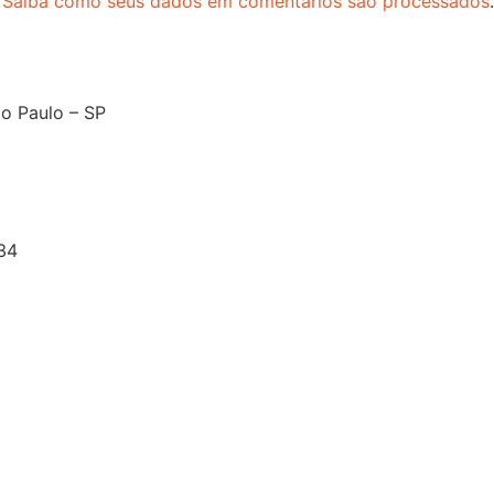
.
Saiba como seus dados em comentários são processados
.
o Paulo – SP
34