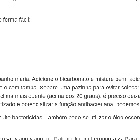
forma fácil:
anho maria. Adicione o bicarbonato e misture bem, adic
o e com tampa. Separe uma pazinha para evitar colocar 
clima mais quente (acima dos 20 graus), é preciso deixa
izado e potencializar a função antibacteriana, podemos
uito bactericidas. Também pode-se utilizar o óleo essen
de usar ylang ylang, ou Patchouli com Lemongrass. Par