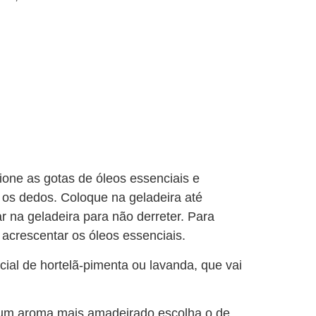
ione as gotas de óleos essenciais e
os dedos. Coloque na geladeira até
r na geladeira para não derreter. Para
 acrescentar os óleos essenciais.
cial de hortelã-pimenta ou lavanda, que vai
a um aroma mais amadeirado escolha o de