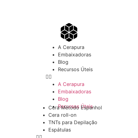
A Cerapura
Embaixadoras
Blog
Recursos Úteis
A Cerapura
Embaixadoras
Blog
Recursos Úteis
Cera Método Espanhol
Cera roll-on
TNTs para Depilação
Espátulas